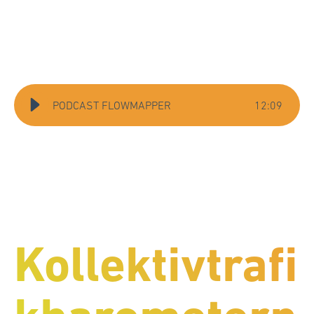
PODCAST FLOWMAPPER
12
:
09
Kollektivtrafi