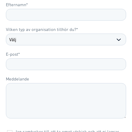
Efternamn
*
Vilken typ av organisation tillhör du?
*
E-post
*
Meddelande
Jag samtycker till att ta emot utskick och att ni lagrar