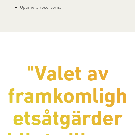
Optimera resurserna
"V
alet av
framkomligh
etsåtgärder