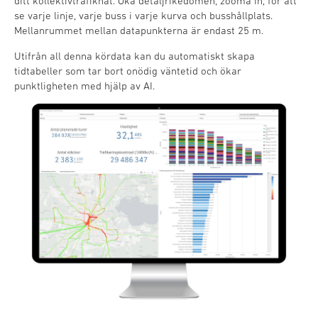
ditt kollektivtrafiknät. Öka detaljrikedomen, zooma in, för att
se varje linje, varje buss i varje kurva och busshållplats.
Mellanrummet mellan datapunkterna är endast 25 m.
Utifrån all denna kördata kan du automatiskt skapa
tidtabeller som tar bort onödig väntetid och ökar
punktligheten med hjälp av AI.